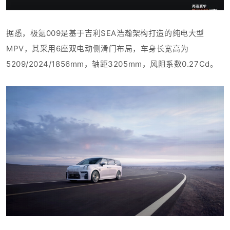
据悉，极氪009是基于吉利SEA浩瀚架构打造的纯电大型
MPV，其
采用6座双电动侧滑门布局，
车身
长宽高为
5209/2024/1856mm，轴距3205mm，
风阻系数0.27Cd。