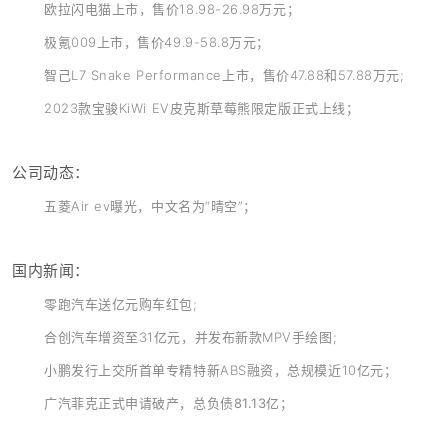
欧拉闪电猫上市，售价18.98-26.98万元；
极氪009上市，售价49.9-58.8万元；
智己L7 Snake Performance上市，售价47.88和57.88万元;
2023款宝骏KiWi EV皮克斯草莓熊限定版正式上线
；
公司动态：
五菱Air ev曝光，中文名为“晴空”
；
国内新闻：
零跑汽车送亿元购车红包;
合创汽车增资至31亿元，并发布新款MPV手绘图;
小
鹏发行上交所首单专精特新ABS融资，总规模近10亿元
；
广汽菲克正式申请破产，总负债81.13亿；