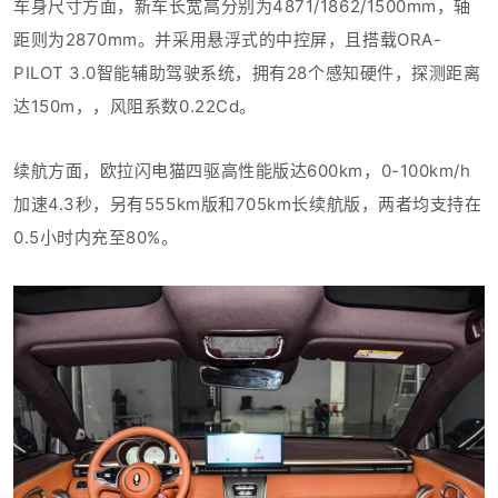
车身尺寸方面，新车长宽高分别为4871/1862/1500mm，轴
距则为2870mm。并采用
悬浮式的中控
屏，且
搭载ORA-
PILOT 3.0智能辅助驾驶系统，拥有28个感知
硬件，探测距离
达150m，
，
风阻系数0.22Cd。
续航方面，欧拉闪电猫四驱高性能版达
600km
，0-100km/h
加速4.3秒，另有555km版
和705km长续航版
，两者均支持在
0.5小时内充至80%。