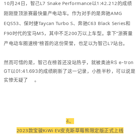
10月24日，智己L7 Snake Performance以1:42.212的成绩
刚刚登顶浙赛最快量产电动车。作为对手的是奔驰AMG
EQS53、保时捷Taycan Turbo S、奔驰C63 Black Series和
F90时代的宝马M5，其中不乏200万以上车型。
拿下“浙赛量
产电动车圈速榜
”榜首的这份荣誉，也足以为智己L7站台。
然而可惜的是，智己在榜首还没站热乎，就被奥迪RS e-tron
GT以01:41.693的成绩刷新了这一记录，小胜半秒，可以说是
实惨无疑了
。
4、
2023款宝骏KiWi EV皮克斯草莓熊限定版正式上线