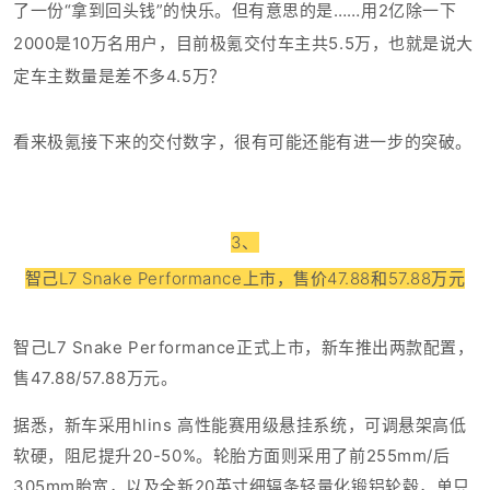
了一份“拿到回头钱”的快乐。但有意思的是……用2亿除一下
2000是10万名用户，目前极氪交付车主共5.5万，也就是说大
定车主数量是差不多4.5万？
看来极氪接下来的交付数字，很有可能还能有进一步的突破。
3、
智己L7 Snake Performance上市，售价47.88和57.88万元
智己L7 Snake Performance正式上市，新车推出两款配置，
售47.88/57.88万元。
据悉，新车采用
hlins 高性能赛用级悬挂系统，可调悬架高低
软硬，阻尼提升20-50%。轮胎方面则采用了
前255mm/后
305mm胎宽，以及
全新20英寸细辐条轻量化锻铝
轮毂
，单只