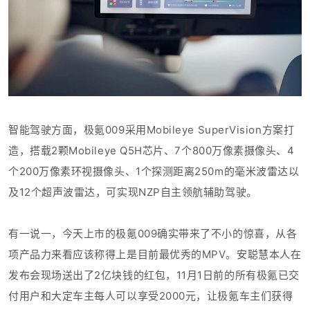
智能驾驶方面，极氪0
09采用Mobileye SuperVision方案打
造，搭载2颗Mobileye Q5H芯片、7个800万像素摄像头、4
个200万像素环视摄像头、1个探测距离250m的毫米波雷达以
及12个超声波雷达，可实现NZP自主领航辅助驾驶。
有一说一，今天上市的极氪009
确实带来了不小的惊喜，从各
项产品力来看应该称得上是目
前最优秀的MPV。安聪慧本人在
发布会现场送出了2亿块钱的红包，11月1日前的所有极氪已交
付用户和大定车主每人可以享受2000元，让极氪车主们获得