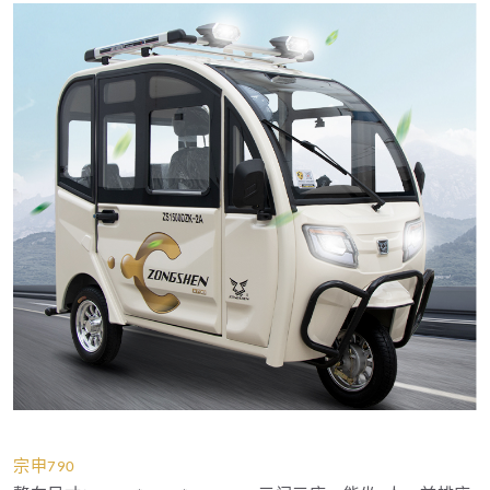
宗申
790