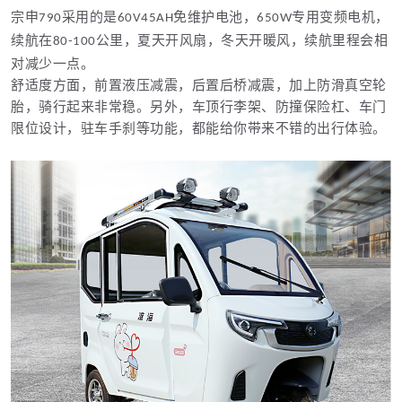
宗申
采用的是
免维护电池，
专用变频电机，
790
60V45AH
650W
续航在
公里，夏天开风扇，冬天开暖风，续航里程会相
80-100
对减少一点。
舒适度方面，前置液压减震，后置后桥减震，加上防滑真空轮
胎，骑行起来非常稳。另外，车顶行李架、防撞保险杠、车门
限位设计，驻车手刹等功能，都能给你带来不错的出行体验。