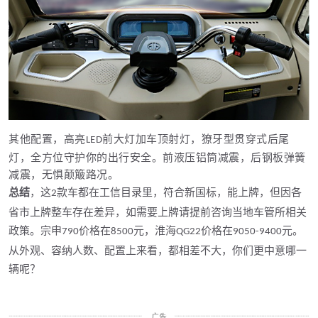
其他配置，高亮
前大灯加车顶射灯，獠牙型贯穿式后尾
LED
灯，全方位守护你的出行安全。前液压铝筒减震，后钢板弹簧
减震，无惧颠簸路况。
总结
，这
款车都在工信目录里，符合新国标，能上牌，但因各
2
省市上牌整车存在差异，如需要上牌请提前咨询当地车管所相关
政策。宗申
价格在
元，淮海
价格在
元。
790
8500
QG22
9050-9400
从外观、容纳人数、配置上来看，都相差不大，你们更中意哪一
辆呢？