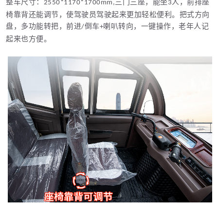
整车尺寸：
三门三座，能坐
人，前排座
2550*1170*1700mm,
3
椅靠背还能调节，使驾驶员驾驶起来更加轻松便利。把式方向
盘，多功能转把，前进
倒车
喇叭转向，一键操作，老年人记
/
+
起来也方便。