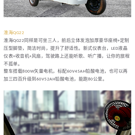
淮海
QG22
淮海
同样是可坐三人，前后立体发泡加厚豪华座椅
定制
QG22
+
压型脚垫，简洁时尚，提升了舒适性。新式仪表台，
液晶
LED
仪表
收音机
风扇，驾驶路上还能听歌、听广播，让你的旅程
+
+
不孤单。
整车搭载
矢量电机，标配
铅酸电池，也可以再
800W
60V45AH
加三四百升级到
铅酸电池，能跑
公里。
60V52AH
80