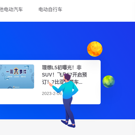
他电动汽车
电动自行车
理想L5初曝光！非
SUV！飞凡F7开启预
订！?比亚迪等车...
2023-2-06