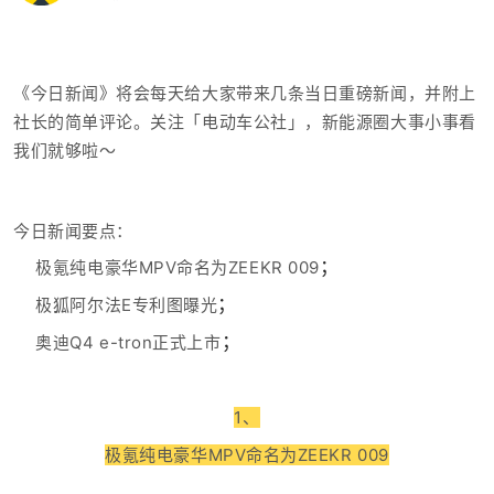
《今日新闻》将会每天给大家带来几条当日重磅新闻，并附上
社长的简单评论。
关注「电动车公社」，新能源圈大事小事看
我们就够啦～
今日新闻要点：
；
极氪纯电豪华
MPV
命
名为
ZEEKR 009
；
极狐阿尔法
E
专利图曝光
；
奥迪
Q4 e-tron
正式上
市
1
、
极氪纯电豪华MPV命名为ZEEKR 009