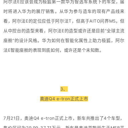
阿尔法E应该会成为极狐第一款华为智选车系统下的车型，届
时将进入华为的展厅销售。从华为参与造车的现有产品线来
看，阿尔法E的定位应低于阿尔法T，但高于AITO问界M5。但
从中控台的造型来看，阿尔法E的造型或许还是目前“全球主流
座舱”的设计风格。华为如何在智能化属性上助力极狐，阿尔
法E智能座舱的表现到底如何，或许还是个未知数。
3、
奥迪Q4 e-tron正式上市
7月21日，奥迪Q4 e-tron正式上市，新车共推出了4个车型，
售价区间为29.99-37.71万元。新车是奥迪首款诞生于MEB平